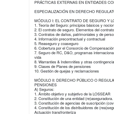
PRÁCTICAS EXTERNAS EN ENTIDADES C
ESPECIALIZACIÓN EN DERECHO REGULA
MÓDULO I: EL CONTRATO DE SEGURO Y L
1. Teoría del Seguro: principios básicos y nocio
2. El contrato de seguro. Elementos del contrat
3. Contratos de daños, patrimoniales y de pers
4. Información precontractual y contractual
5. Reaseguro y coaseguro
6. Cobertura por el Consorcio de Compensació
7. Seguro de RC, D&O, programas internacional
vida
8. Warranties & Indemnities y otras contingenci
9. Clases de Planes de pensiones
10. Gestión de quejas y reclamaciones
MÓDULO II: DERECHO PÚBLICO O REGUL
PENSIONES
A) Seguros:
1. Ámbito objetivo y subjetivo de la LOSSEAR
2. Constitución de una entidad (re)aseguradora.
3. Constitución de agencias de suscripción (co
4. Constitución de los distribuidores de (rea)seg
Actuación transfronteriza