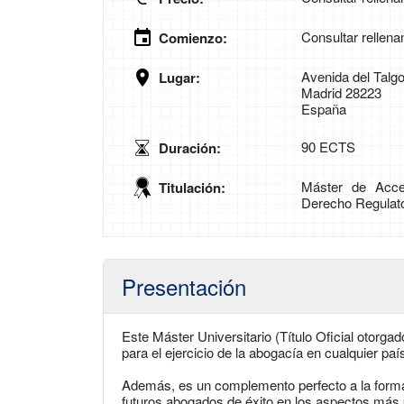
Consultar rellena
Comienzo:
Avenida del Talg
Lugar:
Madrid 28223
España
90 ECTS
Duración:
Máster de Acce
Titulación:
Derecho Regulato
Presentación
Este Máster Universitario (Título Oficial otorg
para el ejercicio de la abogacía en cualquier pa
Además, es un complemento perfecto a la formac
futuros abogados de éxito en los aspectos más pr