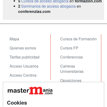
5
Cursos de acceso abogacia
en
formazion.com
2
Seminarios de acceso abogacia
en
conferenzias.com
Mapa
Cursos de Formación
Quienes somos
Cursos FP
Tarifas publicidad
Conferencias
Acceso Usuarios
Carreras
Universitarias
Acceso Centros
Oposiciones
SÍGUENOS EN:
Contactar
Cookies
Confidencialidad