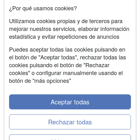
¿Por qué usamos cookies?
Aviso legal
Copyleft
Utilizamos cookies propias y de terceros para
mejorar nuestros servicios, elaborar información
estadística y evitar repeticiones de anuncios
Puedes aceptar todas las cookies pulsando en
Grupo formazion:
el botón de "Aceptar todas", rechazar todas las
cookies pulsando el botón de "Rechazar
cookies" o configurar manualmente usando el
botón de "más opciones"
Aceptar todas
Rechazar todas
Copyright 2000-2026 Formazion Web, S.L. - Calle
Fermín Caballero, 62 - 28034 Madrid Tel: 91 533 70 78