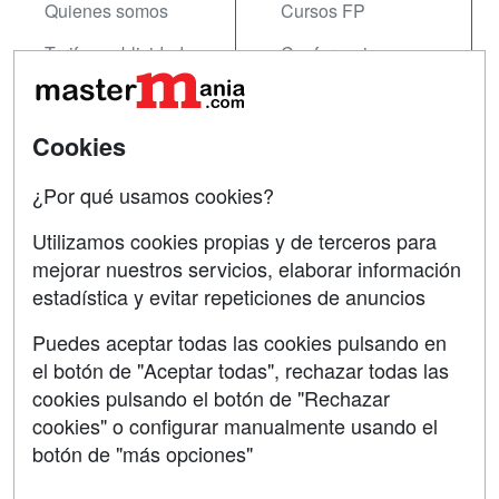
Quienes somos
Cursos FP
Tarifas publicidad
Conferencias
Acceso Usuarios
Carreras
Universitarias
Acceso Centros
Cookies
Oposiciones
¿Por qué usamos cookies?
SÍGUENOS EN:
Contactar
Utilizamos cookies propias y de terceros para
mejorar nuestros servicios, elaborar información
Confidencialidad
estadística y evitar repeticiones de anuncios
Aviso legal
Puedes aceptar todas las cookies pulsando en
Copyleft
el botón de "Aceptar todas", rechazar todas las
cookies pulsando el botón de "Rechazar
cookies" o configurar manualmente usando el
botón de "más opciones"
Grupo formazion: