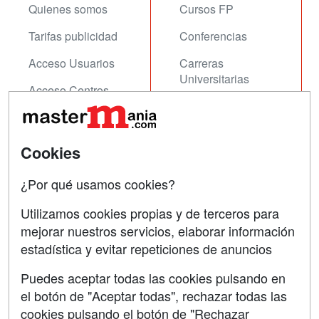
Quienes somos
Cursos FP
Tarifas publicidad
Conferencias
Acceso Usuarios
Carreras
Universitarias
Acceso Centros
Oposiciones
SÍGUENOS EN:
Contactar
Cookies
Confidencialidad
¿Por qué usamos cookies?
Aviso legal
Utilizamos cookies propias y de terceros para
mejorar nuestros servicios, elaborar información
Copyleft
estadística y evitar repeticiones de anuncios
Puedes aceptar todas las cookies pulsando en
el botón de "Aceptar todas", rechazar todas las
Grupo formazion:
cookies pulsando el botón de "Rechazar