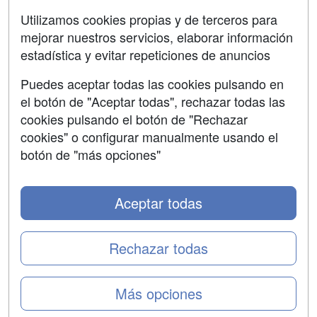
Aviso legal
Utilizamos cookies propias y de terceros para
mejorar nuestros servicios, elaborar información
Copyleft
estadística y evitar repeticiones de anuncios
Puedes aceptar todas las cookies pulsando en
el botón de "Aceptar todas", rechazar todas las
Grupo formazion:
cookies pulsando el botón de "Rechazar
cookies" o configurar manualmente usando el
botón de "más opciones"
Aceptar todas
Rechazar todas
Copyright 2000-2026 Formazion Web, S.L. - Calle
Más opciones
Fermín Caballero, 62 - 28034 Madrid Tel: 91 533 70 78