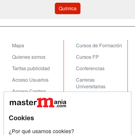
Química
Mapa
Cursos de Formación
Quienes somos
Cursos FP
Tarifas publicidad
Conferencias
Acceso Usuarios
Carreras
Universitarias
Acceso Centros
Oposiciones
SÍGUENOS EN:
Contactar
Cookies
Confidencialidad
¿Por qué usamos cookies?