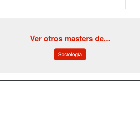
Ver otros masters de...
Sociología
a
Cursos de
Contactar
Formación
enes somos
Confidenciali
Cursos FP
fas publicidad
Aviso legal
Conferencias
so Usuarios
Copyleft
Carreras