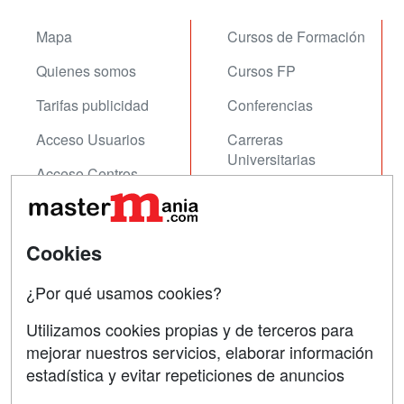
Mapa
Cursos de Formación
Quienes somos
Cursos FP
Tarifas publicidad
Conferencias
Acceso Usuarios
Carreras
Universitarias
Acceso Centros
Oposiciones
SÍGUENOS EN:
Contactar
Cookies
Confidencialidad
¿Por qué usamos cookies?
Aviso legal
Utilizamos cookies propias y de terceros para
mejorar nuestros servicios, elaborar información
Copyleft
estadística y evitar repeticiones de anuncios