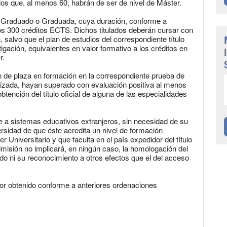
e los que, al menos 60, habrán de ser de nivel de Máster.
 de Graduado o Graduada, cuya duración, conforme a
s 300 créditos ECTS. Dichos titulados deberán cursar con
salvo que el plan de estudios del correspondiente título
igación, equivalentes en valor formativo a los créditos en
r.
ón de plaza en formación en la correspondiente prueba de
lizada, hayan superado con evaluación positiva al menos
ención del título oficial de alguna de las especialidades
e a sistemas educativos extranjeros, sin necesidad de su
rsidad de que éste acredita un nivel de formación
er Universitario y que faculta en el país expedidor del título
misión no implicará, en ningún caso, la homologación del
sado ni su reconocimiento a otros efectos que el del acceso
tor obtenido conforme a anteriores ordenaciones