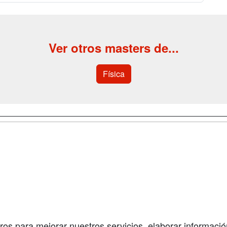
Ver otros masters de...
Física
a
Cursos de
Contactar
Formación
enes somos
Confidenciali
Cursos FP
fas publicidad
Aviso legal
Conferencias
so Usuarios
Copyleft
Carreras
so Centros
Universitarias
ros para mejorar nuestros servicios, elaborar información