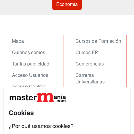
Economía
Mapa
Cursos de Formación
Quienes somos
Cursos FP
Tarifas publicidad
Conferencias
Acceso Usuarios
Carreras
Universitarias
Acceso Centros
Oposiciones
SÍGUENOS EN:
Contactar
Cookies
Confidencialidad
¿Por qué usamos cookies?
Aviso legal