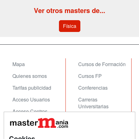
Ver otros masters de...
Física
Mapa
Cursos de Formación
Quienes somos
Cursos FP
Tarifas publicidad
Conferencias
Acceso Usuarios
Carreras
Universitarias
Acceso Centros
Oposiciones
SÍGUENOS EN:
Contactar
Cookies