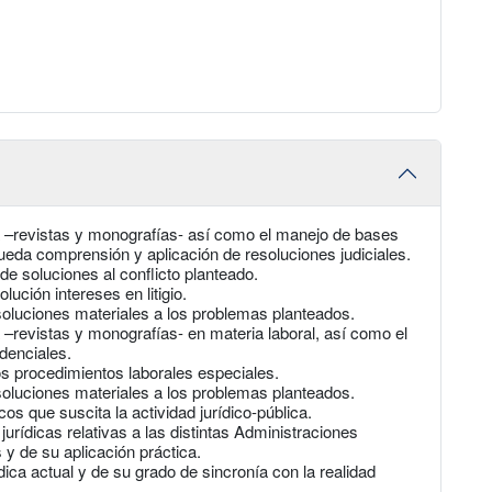
ca –revistas y monografías- así como el manejo de bases
queda comprensión y aplicación de resoluciones judiciales.
de soluciones al conflicto planteado.
ución intereses en litigio.
 soluciones materiales a los problemas planteados.
 –revistas y monografías- en materia laboral, así como el
denciales.
ntos procedimientos laborales especiales.
 soluciones materiales a los problemas planteados.
cos que suscita la actividad jurídico-pública.
jurídicas relativas a las distintas Administraciones
 y de su aplicación práctica.
dica actual y de su grado de sincronía con la realidad