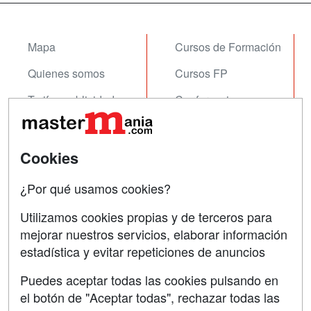
Mapa
Cursos de Formación
Quienes somos
Cursos FP
Tarifas publicidad
Conferencias
Acceso Usuarios
Carreras
Universitarias
Acceso Centros
Cookies
Oposiciones
¿Por qué usamos cookies?
SÍGUENOS EN:
Contactar
Utilizamos cookies propias y de terceros para
mejorar nuestros servicios, elaborar información
Confidencialidad
estadística y evitar repeticiones de anuncios
Aviso legal
Puedes aceptar todas las cookies pulsando en
Copyleft
el botón de "Aceptar todas", rechazar todas las