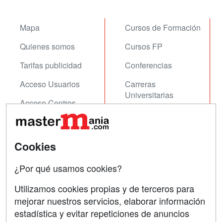
Mapa
Cursos de Formación
Quienes somos
Cursos FP
Tarifas publicidad
Conferencias
Acceso Usuarios
Carreras
Universitarias
Acceso Centros
Oposiciones
SÍGUENOS EN:
Contactar
Cookies
Confidencialidad
¿Por qué usamos cookies?
Aviso legal
Utilizamos cookies propias y de terceros para
Copyleft
mejorar nuestros servicios, elaborar información
estadística y evitar repeticiones de anuncios